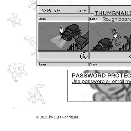
THUMBNAI
Rough boar
PASSWORD PROTEC
Use password or email m
© 2025 by Olga Rodríguez